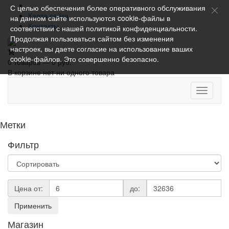
С целью обеспечения более оперативного обслуживания
Карта сайта
на данном сайте используются cookie-файлы в
Контакты
соответствии с нашей
политикой конфиденциальности
.
Продолжая пользоваться сайтом без изменения
настроек, вы даете согласие на использование ваших
cookie-файлов. Это совершенно безопасно.
0 товаров — 0 руб.
В корзине нет ни одного товара
Toggle
navigati
Метки
Фильтр
Цена от:
до:
Применить
Магазин