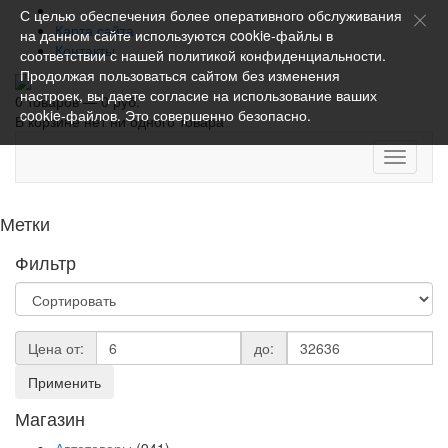
С целью обеспечения более оперативного обслуживания
Карта сайта
на данном сайте используются cookie-файлы в
Контакты
соответствии с нашей
политикой конфиденциальности
.
Продолжая пользоваться сайтом без изменения
настроек, вы даете согласие на использование ваших
0 товаров — 0 руб.
cookie-файлов. Это совершенно безопасно.
В корзине нет ни одного товара
Toggle
navigati
Метки
Фильтр
Цена от:
до:
Применить
Магазин