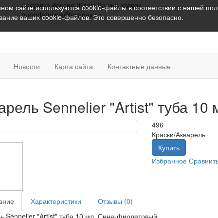
Доставка Россия
Ждем Ваших заявок:
ном сайте используются cookie-файлы в соответствии с нашей
пол
rumodarussia@yandex.ru
ование ваших cookie-файлов. Это совершенно безопасно.
Новости
Карта сайта
Контактные данные
арель Sennelier "Artist" туба 1
496
Краски/Акварель
Купить
Избранное
Сравнит
ание
Характеристики
Отзывы (0)
ь Sennelier "Artist" туба 10 мл, Сине-фиолетовый