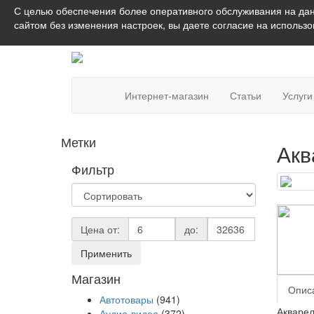
С целью обеспечения более оперативного обслуживания на дан
сайтом без изменения настроек, вы даете согласие на использ
Интернет-магазин
Статьи
Услуги
Метки
Акв
Фильтр
Цена от:
до:
Применить
Магазин
Опис
Автотовары
(941)
Акварел
Аудио-видео
(372)