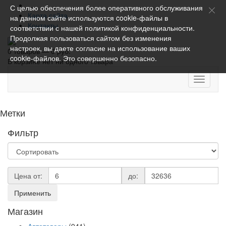
С целью обеспечения более оперативного обслуживания
Карта сайта
на данном сайте используются cookie-файлы в
Контакты
соответствии с нашей
политикой конфиденциальности
.
Продолжая пользоваться сайтом без изменения
настроек, вы даете согласие на использование ваших
0 товаров — 0 руб.
cookie-файлов. Это совершенно безопасно.
В корзине нет ни одного товара
Toggle
navigati
Метки
Фильтр
Цена от:
до:
Применить
Магазин