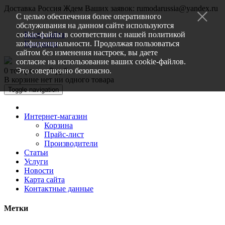
Доставка Россия
Ждем Ваших заявок: rumodarussia@yandex.ru
С целью обеспечения более оперативного
обслуживания на данном сайте используются
cookie-файлы в соответствии с нашей
Карта сайта
политикой
конфиденциальности
Контакты
. Продолжая пользоваться
сайтом без изменения настроек, вы даете
согласие на использование ваших cookie-файлов.
0 товаров — 0 руб.
Это совершенно безопасно.
В корзине нет ни одного товара
Toggle navigation
Интернет-магазин
Корзина
Прайс-лист
Производители
Статьи
Услуги
Новости
Карта сайта
Контактные данные
Метки