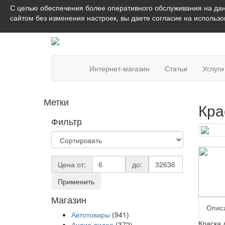
С целью обеспечения более оперативного обслуживания на дан
сайтом без изменения настроек, вы даете согласие на использ
Интернет-магазин
Статьи
Услуги
Метки
Кра
Фильтр
Цена от:
до:
Применить
Магазин
Опис
Автотовары
(941)
Краска 
Аудио-видео
(372)