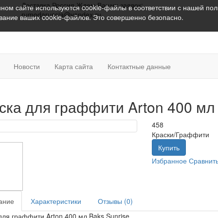
Доставка Россия
Ждем Ваших заявок:
ном сайте используются cookie-файлы в соответствии с нашей
пол
rumodarussia@yandex.ru
ование ваших cookie-файлов. Это совершенно безопасно.
Новости
Карта сайта
Контактные данные
ска для граффити Arton 400 мл 
458
Краски/Граффити
Купить
Избранное
Сравнит
ание
Характеристики
Отзывы (0)
для граффити Arton 400 мл Baks Sunrise