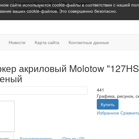
Доставка Россия
Ждем Ваших заявок:
ном сайте используются cookie-файлы в соответствии с нашей
пол
rumodarussia@yandex.ru
ование ваших cookie-файлов. Это совершенно безопасно.
Новости
Карта сайта
Контактные данные
кер акриловый Molotow "127HS
леный
441
Графика, рисунок, 
Купить
Избранное
Сравнит
ание
Характеристики
Отзывы (0)