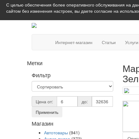
С целью обеспечения более оперативного обслуживания на дан
сайтом без изменения настроек, вы даете согласие на использ
Интернет-магазин
Статьи
Услуги
Метки
Мар
Фильтр
Зе
Цена от:
до:
Применить
Магазин
Автотовары
(941)
Опис
Аудио-видео
(372)