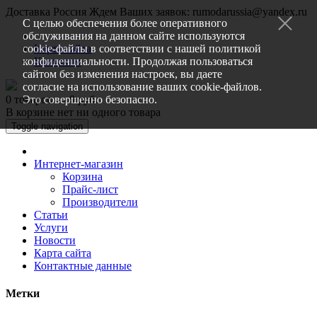
Доставка Россия
Ждем Ваших заявок: rumodarussia@yandex.ru
С целью обеспечения более оперативного
обслуживания на данном сайте используются
cookie-файлы в соответствии с нашей
Карта сайта
политикой
конфиденциальности
Контакты
. Продолжая пользоваться
сайтом без изменения настроек, вы даете
согласие на использование ваших cookie-файлов.
0 товаров — 0 руб.
Это совершенно безопасно.
В корзине нет ни одного товара
Toggle navigation
Интернет-магазин
Корзина
Прайс-лист
Производители
Статьи
Услуги
Новости
Карта сайта
Контактные данные
Метки