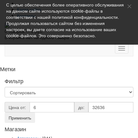
С целью обеспечения более оперативного обслуживания
Карта сайта
на данном сайте используются cookie-файлы в
Контакты
соответствии с нашей
политикой конфиденциальности
.
Продолжая пользоваться сайтом без изменения
настроек, вы даете согласие на использование ваших
0 товаров — 0 руб.
cookie-файлов. Это совершенно безопасно.
В корзине нет ни одного товара
Toggle
navigati
Метки
Фильтр
Цена от:
до:
Применить
Магазин