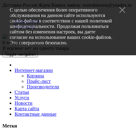
Доставка Россия
Ждем Ваших заявок: rumodarussia@yandex.ru
С целью обеспечения более оперативного
обслуживания на данном сайте используются
cookie-файлы в соответствии с нашей
Карта сайта
политикой
конфиденциальности
Контакты
. Продолжая пользоваться
сайтом без изменения настроек, вы даете
согласие на использование ваших cookie-файлов.
0 товаров — 0 руб.
Это совершенно безопасно.
В корзине нет ни одного товара
Toggle navigation
Интернет-магазин
Корзина
Прайс-лист
Производители
Статьи
Услуги
Новости
Карта сайта
Контактные данные
Метки