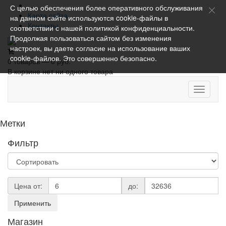
С целью обеспечения более оперативного обслуживания
Карта сайта
на данном сайте используются cookie-файлы в
Контакты
соответствии с нашей
политикой конфиденциальности
.
Продолжая пользоваться сайтом без изменения
настроек, вы даете согласие на использование ваших
cookie-файлов. Это совершенно безопасно.
0 товаров — 0 руб.
В корзине нет ни одного товара
Toggle
navigati
Метки
Фильтр
Цена от:
до:
Применить
Магазин