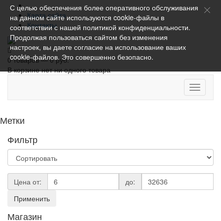
С целью обеспечения более оперативного обслуживания
Карта сайта
на данном сайте используются cookie-файлы в
Контакты
соответствии с нашей
политикой конфиденциальности
.
Продолжая пользоваться сайтом без изменения
настроек, вы даете согласие на использование ваших
cookie-файлов. Это совершенно безопасно.
0 товаров — 0 руб.
В корзине нет ни одного товара
Toggle
navigati
Метки
Фильтр
Цена от:
до:
Применить
Магазин