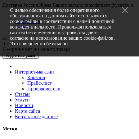
Доставка Россия
Ждем Ваших заявок: rumodarussia@yandex.ru
С целью обеспечения более оперативного
обслуживания на данном сайте используются
cookie-файлы в соответствии с нашей
Карта сайта
политикой
конфиденциальности
Контакты
. Продолжая пользоваться
сайтом без изменения настроек, вы даете
согласие на использование ваших cookie-файлов.
0 товаров — 0 руб.
Это совершенно безопасно.
В корзине нет ни одного товара
Toggle navigation
Интернет-магазин
Корзина
Прайс-лист
Производители
Статьи
Услуги
Новости
Карта сайта
Контактные данные
Метки