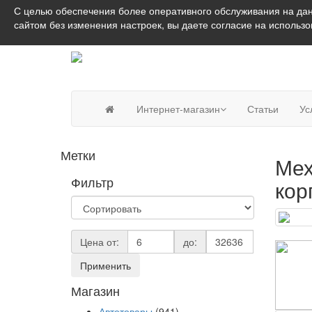
С целью обеспечения более оперативного обслуживания на дан
сайтом без изменения настроек, вы даете согласие на использ
Интернет-магазин
Статьи
Ус
Метки
Мех
Фильтр
кор
Цена от:
до:
Применить
Магазин
Автотовары
(941)