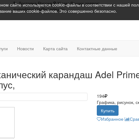
Доставка Россия
Ждем Ваших заявок:
ном сайте используются cookie-файлы в соответствии с нашей
пол
rumodarussia@yandex.ru
ование ваших cookie-файлов. Это совершенно безопасно.
луги
Новости
Карта сайта
Контактные данные
анический карандаш Adel Prime
пус,
194
Графика, рисунок, 
Купить
Избранное
Сра