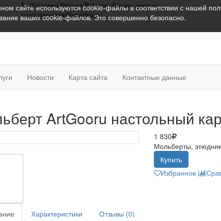
Доставка Россия
Ждем Ваших заявок:
ном сайте используются cookie-файлы в соответствии с нашей
пол
rumodarussia@yandex.ru
ование ваших cookie-файлов. Это совершенно безопасно.
луги
Новости
Карта сайта
Контактные данные
ьберт ArtGooru настольный ка
1 830
Мольберты, этюдник
Купить
Избранное
Сра
ание
Характеристики
Отзывы (0)