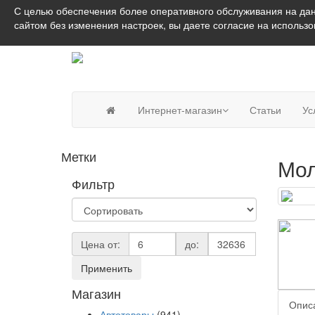
С целью обеспечения более оперативного обслуживания на дан
сайтом без изменения настроек, вы даете согласие на использ
Интернет-магазин
Статьи
Ус
Метки
Мол
Фильтр
Цена от:
до:
Применить
Магазин
Опис
Автотовары
(941)