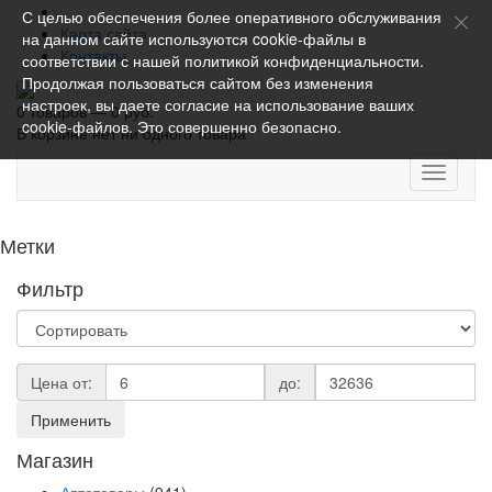
С целью обеспечения более оперативного обслуживания
Карта сайта
на данном сайте используются cookie-файлы в
Контакты
соответствии с нашей
политикой конфиденциальности
.
Продолжая пользоваться сайтом без изменения
настроек, вы даете согласие на использование ваших
0 товаров — 0 руб.
cookie-файлов. Это совершенно безопасно.
В корзине нет ни одного товара
Toggle
navigati
Метки
Фильтр
Цена от:
до:
Применить
Магазин