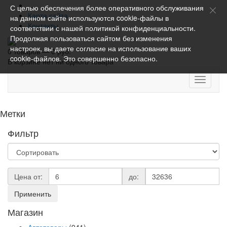
С целью обеспечения более оперативного обслуживания
Карта сайта
на данном сайте используются cookie-файлы в
Контакты
соответствии с нашей
политикой конфиденциальности
.
Продолжая пользоваться сайтом без изменения
настроек, вы даете согласие на использование ваших
0 товаров — 0 руб.
cookie-файлов. Это совершенно безопасно.
В корзине нет ни одного товара
Toggle
navigati
Метки
Фильтр
Цена от:
до:
Применить
Магазин