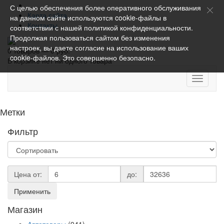
С целью обеспечения более оперативного обслуживания
Карта сайта
на данном сайте используются cookie-файлы в
Контакты
соответствии с нашей
политикой конфиденциальности
.
Продолжая пользоваться сайтом без изменения
настроек, вы даете согласие на использование ваших
0 товаров — 0 руб.
cookie-файлов. Это совершенно безопасно.
В корзине нет ни одного товара
Toggle
navigati
Метки
Фильтр
Цена от:
до:
Применить
Магазин