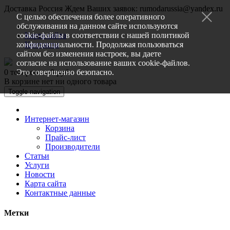
Доставка Россия
Ждем Ваших заявок: rumodarussia@yandex.ru
С целью обеспечения более оперативного
обслуживания на данном сайте используются
cookie-файлы в соответствии с нашей
Карта сайта
политикой
конфиденциальности
Контакты
. Продолжая пользоваться
сайтом без изменения настроек, вы даете
согласие на использование ваших cookie-файлов.
0 товаров — 0 руб.
Это совершенно безопасно.
В корзине нет ни одного товара
Toggle navigation
Интернет-магазин
Корзина
Прайс-лист
Производители
Статьи
Услуги
Новости
Карта сайта
Контактные данные
Метки